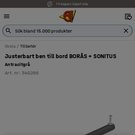
14 dagars öppet köp
Faktura för företag
Skola
Tillbehör
Justerbart ben till bord BORÅS + SONITUS
Antracitgrå
Art. nr
:
340296