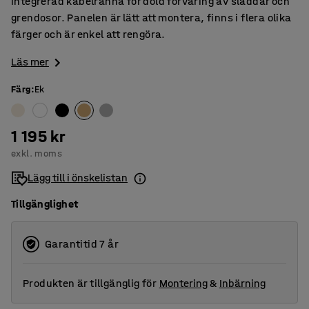
integrerad kabelränna för dold förvaring av sladdar och
grendosor. Panelen är lätt att montera, finns i flera olika
färger och är enkel att rengöra.
Läs mer
Färg
:
Ek
1 195 kr
exkl. moms
Lägg till i önskelistan
Tillgänglighet
Garantitid 7 år
Produkten är tillgänglig för
Montering
&
Inbärning