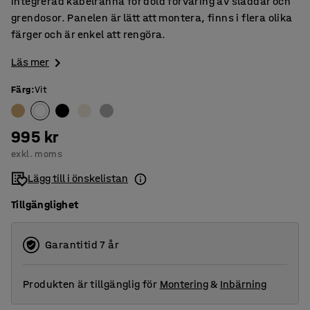
integrerad kabelränna för dold förvaring av sladdar och
grendosor. Panelen är lätt att montera, finns i flera olika
färger och är enkel att rengöra.
Läs mer
Färg
:
Vit
995 kr
exkl. moms
Lägg till i önskelistan
Tillgänglighet
Garantitid 7 år
Produkten är tillgänglig för
Montering
&
Inbärning