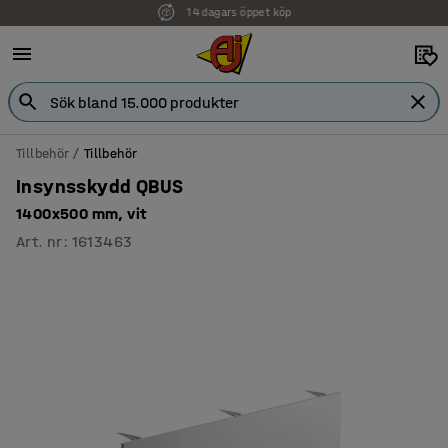
14 dagars öppet köp
Faktura för företag
Tillbehör
Tillbehör
Insynsskydd QBUS
1400x500 mm, vit
Art. nr
:
1613463