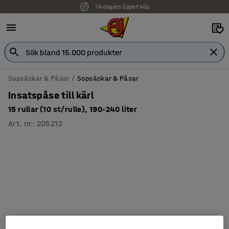
14 dagars öppet köp
Sopsäckar & Påsar
Sopsäckar & Påsar
Insatspåse till kärl
15 rullar (10 st/rulle), 190-240 liter
Art. nr
:
205212