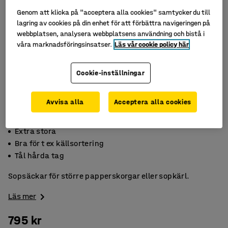
Genom att klicka på "acceptera alla cookies" samtycker du till
lagring av cookies på din enhet för att förbättra navigeringen på
webbplatsen, analysera webbplatsens användning och bistå i
våra marknadsföringsinsatser.
Läs vår cookie policy här
Cookie-inställningar
Avvisa alla
Acceptera alla cookies
Extra stora
Bra för t ex källsortering
Tål hårda tag
Sopsäckar för större papperskorgar eller sopkärl.
Läs mer
795 kr