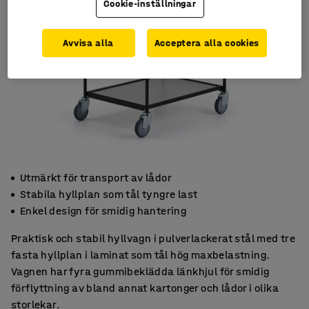
Cookie-inställningar
Avvisa alla
Acceptera alla cookies
Utmärkt för transport av lådor
Stabila hyllplan som tål tyngre last
Enkel design för smidig hantering
Praktisk och stabil hyllvagn i pulverlackerat stål med tre
fasta hyllplan i laminat som tål hög maxbelastning.
Vagnen har fyra gummibeklädda länkhjul för smidig
förflyttning av bland annat kartonger och lådor i olika
storlekar.