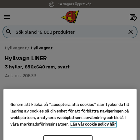
14 dagars öppet köp
Hyllvagnar
Hyllvagnar
Hyllvagn LINER
3 hyllor, 850x640 mm, svart
Art. nr
:
20633
Genom att klicka på "acceptera alla cookies" samtycker du till
lagring av cookies på din enhet för att förbättra navigeringen på
webbplatsen, analysera webbplatsens användning och bistå i
våra marknadsföringsinsatser.
Läs vår cookie policy här