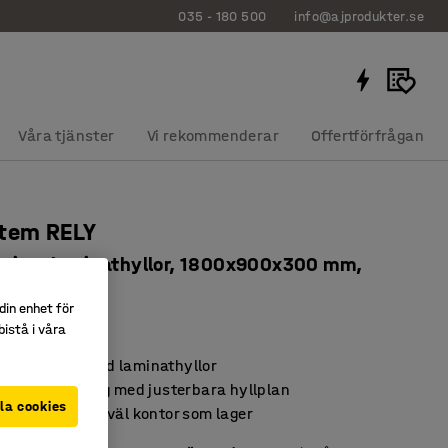
035 - 180 500
info@ajprodukter.se
Våra tjänster
Vi rekommenderar
Offertförfrågan
stem RELY
tion, laminathyllor, 1800x900x300 mm,
/ek
din enhet för
80676
istå i våra
 hyllsystem med laminathyllor
exibel förvaring med justerbara hyllplan
la cookies
 lösning för såväl kontor som lager