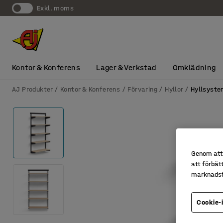
exkl. moms
Kontor & Konferens
Lager & Verkstad
Omklädning
AJ Produkter
Kontor & Konferens
Förvaring
Hyllor
Hyllsyst
Genom att 
att förbät
marknadsf
Cookie-