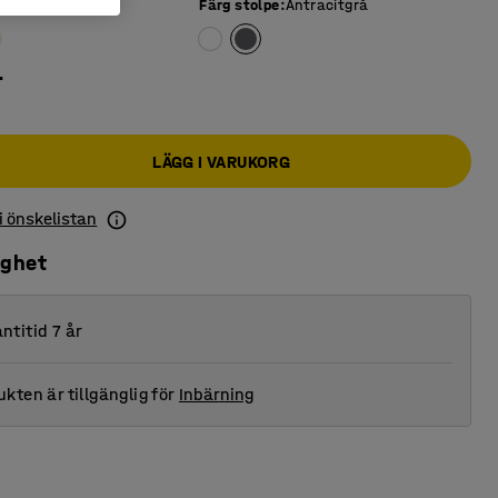
n
:
Ek
Färg stolpe
:
Antracitgrå
r
LÄGG I VARUKORG
 i önskelistan
ighet
ntitid 7 år
kten är tillgänglig för
Inbärning