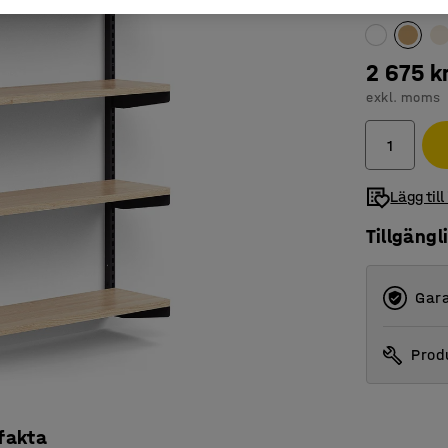
Färg hyllpla
2 675 k
exkl. moms
Lägg till
Tillgängl
Gara
Produ
 fakta