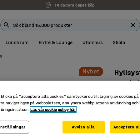
14 dagars öppet köp
Lunchrum
Entré & Lounge
Utomhus
Skola
em
Nyhet
Hyllsy
Grundsek
antracit
klicka på "acceptera alla cookies" samtycker du till lagring av cookies på 
Art. nr
:
37
tra navigeringen på webbplatsen, analysera webbplatsens användning och b
öringsinsatser.
Läs vår cookie policy här
Komplett
Skapar fl
inställningar
Avvisa alla
Acceptera al
Mångsidig