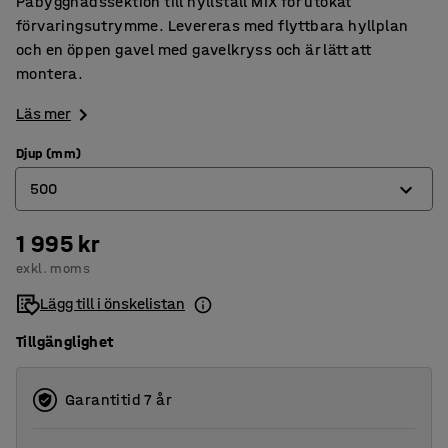
Påbyggnadssektion till hyllställ MIX för utökat
förvaringsutrymme. Levereras med flyttbara hyllplan
och en öppen gavel med gavelkryss och är lätt att
montera.
Läs mer
Djup (mm)
500
1 995 kr
400
exkl. moms
500
Lägg till i önskelistan
600
Tillgänglighet
Garantitid 7 år