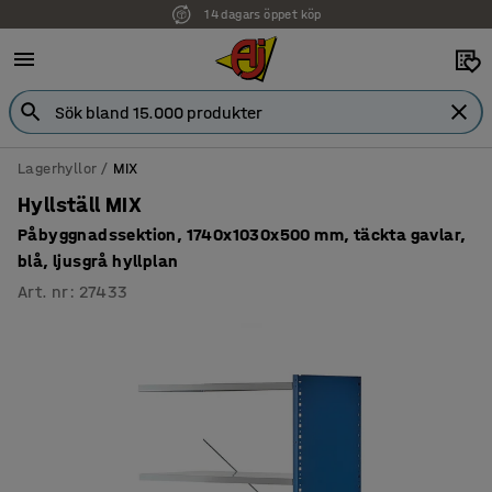
14 dagars öppet köp
Lagerhyllor
MIX
Hyllställ MIX
Påbyggnadssektion, 1740x1030x500 mm, täckta gavlar,
blå, ljusgrå hyllplan
Art. nr
:
27433