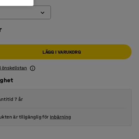
r
LÄGG I VARUKORG
 i önskelistan
ighet
ntitid 7 år
kten är tillgänglig för
Inbärning