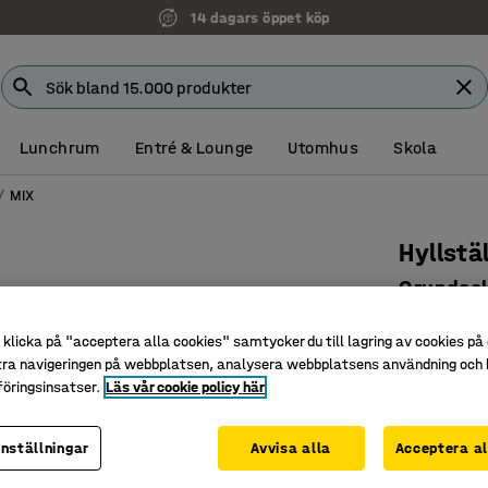
14 dagars öppet köp
Lunchrum
Entré & Lounge
Utomhus
Skola
MIX
Hyllstä
Grundsek
ljusgrå h
klicka på "acceptera alla cookies" samtycker du till lagring av cookies på 
Art. nr
:
274
tra navigeringen på webbplatsen, analysera webbplatsens användning och b
öringsinsatser.
Läs vår cookie policy här
Reptålig 
Flyttbara
inställningar
Avvisa alla
Acceptera al
Många til