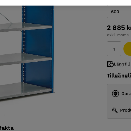
Djup (mm)
600
2 885 k
400
exkl. moms
500
600
Lägg till
Tillgängl
Gara
Produ
 fakta