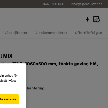
035 - 180 500
info@ajprodukter.se
Våra tjänster
Vi rekommenderar
Offertförfrågan
ll MIX
tion, 1740x1060x600 mm, täckta gavlar, blå,
yllplan
din enhet för
31
istå i våra
yta som tål tuff hantering
 hyllplan
la cookies
lbehör