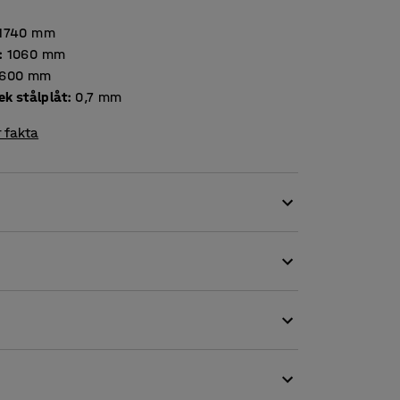
1740
mm
:
1060
mm
600
mm
Tjocklek stålplåt
:
0,7
mm
 fakta
ystem med många möjligheter. Det går att
över öppen, dold eller blandad förvaring.
 Maximera förvaringsutrymmet och bredda
åbyggnadssektioner. Komplettera sedan med
 att optimera förvaringen. Tillbehören är
s separat.