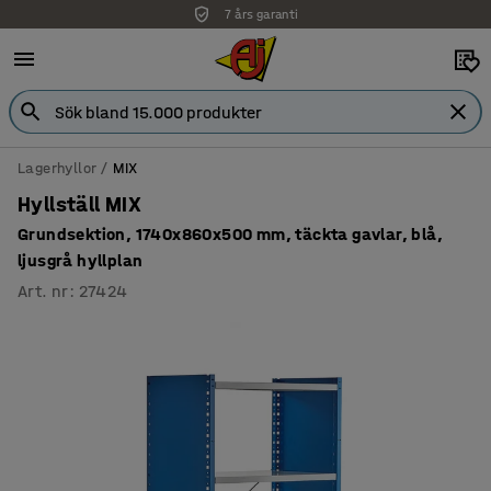
7 års garanti
Lagerhyllor
MIX
Hyllställ MIX
Grundsektion, 1740x860x500 mm, täckta gavlar, blå,
ljusgrå hyllplan
Art. nr
:
27424