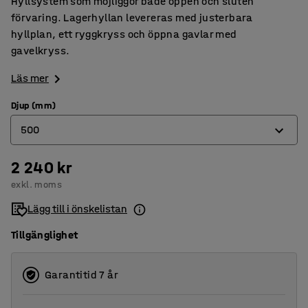
Hyllsystem som möjliggör både öppen och sluten
förvaring. Lagerhyllan levereras med justerbara
hyllplan, ett ryggkryss och öppna gavlar med
gavelkryss.
Läs mer
Djup (mm)
500
2 240 kr
400
exkl. moms
500
Lägg till i önskelistan
600
Tillgänglighet
Garantitid 7 år