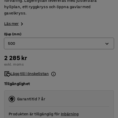
förvaring. Lagerhyllan levereras med justerbara
hyllplan, ett ryggkryss och öppna gavlar med
gavelkryss.
Läs mer
Djup (mm)
500
2 285 kr
400
exkl. moms
500
Lägg till i önskelistan
600
Tillgänglighet
Garantitid 7 år
Produkten är tillgänglig för
Inbärning