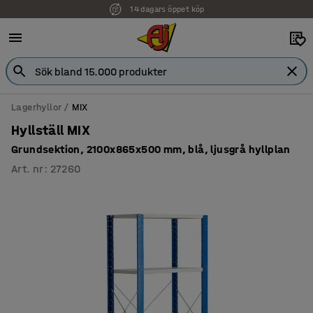
14 dagars öppet köp
Lagerhyllor
MIX
Hyllställ MIX
Grundsektion, 2100x865x500 mm, blå, ljusgrå hyllplan
Art. nr
:
27260