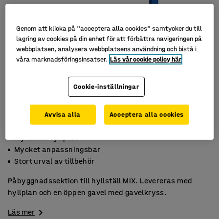
Genom att klicka på "acceptera alla cookies" samtycker du till
lagring av cookies på din enhet för att förbättra navigeringen på
webbplatsen, analysera webbplatsens användning och bistå i
våra marknadsföringsinsatser.
Läs vår cookie policy här
Cookie-inställningar
Avvisa alla
Acceptera alla cookies
Flyttbara hyllplan
Mycket anpassningsbar
Stort urval av tillbehör
Påbyggnadssektion till hyllställ MIX. Levereras med
hyllplan och en öppen gavel med gavelkryss.
Läs mer