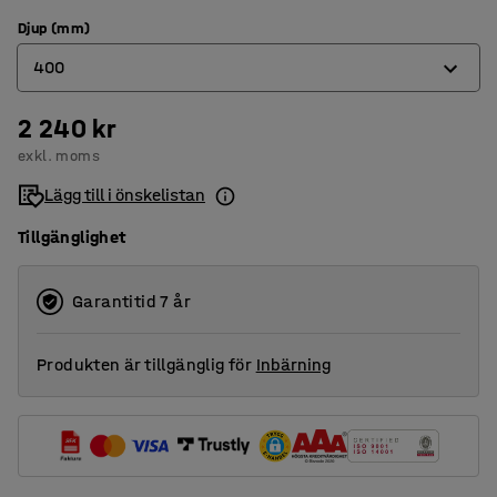
Djup (mm)
400
2 240 kr
400
exkl. moms
500
Lägg till i önskelistan
600
Tillgänglighet
Garantitid 7 år
Produkten är tillgänglig för
Inbärning