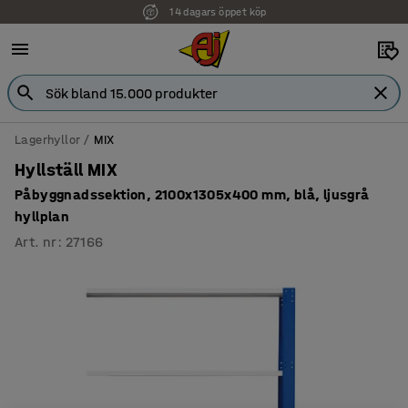
14 dagars öppet köp
Lagerhyllor
MIX
Hyllställ MIX
Påbyggnadssektion, 2100x1305x400 mm, blå, ljusgrå
hyllplan
Art. nr
:
27166