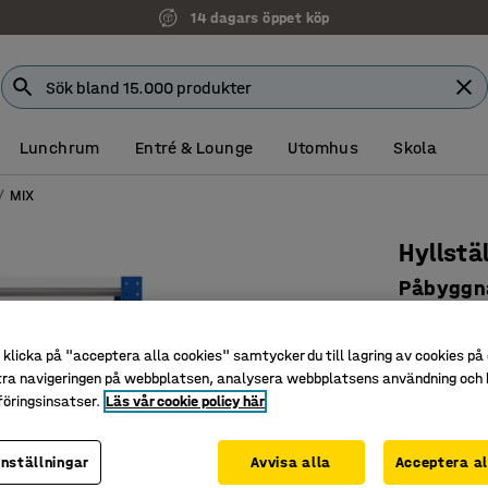
14 dagars öppet köp
Lunchrum
Entré & Lounge
Utomhus
Skola
MIX
Hyllstä
Påbyggna
hyllplan
Art. nr
:
271
klicka på "acceptera alla cookies" samtycker du till lagring av cookies på 
tra navigeringen på webbplatsen, analysera webbplatsens användning och b
Mycket a
öringsinsatser.
Läs vår cookie policy här
Flyttbara
Stort urva
inställningar
Avvisa alla
Acceptera al