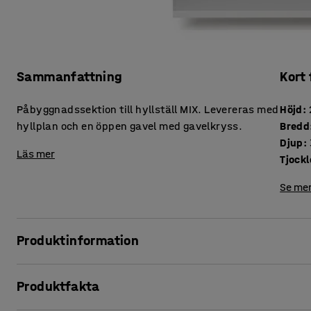
Sammanfattning
Kort
Påbyggnadssektion till hyllställ MIX. Levereras med
Höjd
:
hyllplan och en öppen gavel med gavelkryss.
Bredd
Djup
:
Läs mer
Se mer
Produktinformation
Maximera förvaringsutrymmet och bredda hyllställ MIX med 
Produktfakta
påbyggnadssektioner!