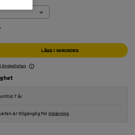
r
LÄGG I VARUKORG
 i önskelistan
ighet
ntitid 7 år
kten är tillgänglig för
Inbärning