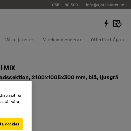
035 - 180 500
info@ajprodukter.se
Våra tjänster
Vi rekommenderar
Offertförfrågan
ll MIX
dssektion, 2100x1005x300 mm, blå, ljusgrå
05
din enhet för
istå i våra
npassningsbar
 hyllplan
l av tillbehör
la cookies