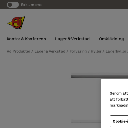
exkl. moms
Kontor & Konferens
Lager & Verkstad
Omklädning
AJ Produkter
Lager & Verkstad
Förvaring
Hyllor
Lagerhyllor
Genom att 
att förbät
marknadsf
Cookie-