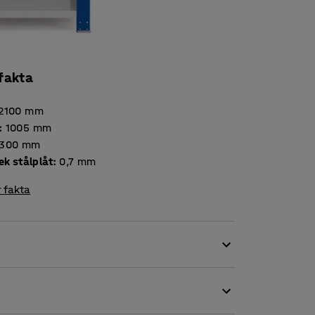
 fakta
2100
mm
:
1005
mm
300
mm
Tjocklek stålplåt
:
0,7
mm
 fakta
hjälp av en eller flera