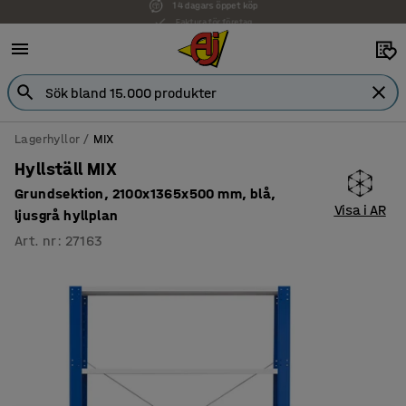
Faktura för företag
Lagerhyllor
MIX
Hyllställ MIX
Grundsektion, 2100x1365x500 mm, blå,
Visa i AR
ljusgrå hyllplan
Art. nr
:
27163