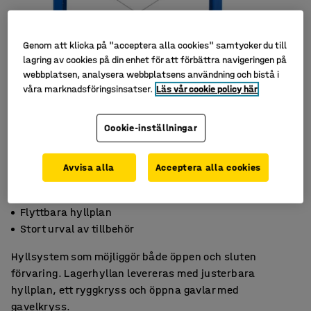
Genom att klicka på "acceptera alla cookies" samtycker du till
lagring av cookies på din enhet för att förbättra navigeringen på
webbplatsen, analysera webbplatsens användning och bistå i
våra marknadsföringsinsatser.
Läs vår cookie policy här
Cookie-inställningar
Avvisa alla
Acceptera alla cookies
Reptålig yta som tål tuff hantering
Flyttbara hyllplan
Stort urval av tillbehör
Hyllsystem som möjliggör både öppen och sluten
förvaring. Lagerhyllan levereras med justerbara
hyllplan, ett ryggkryss och öppna gavlar med
gavelkryss.