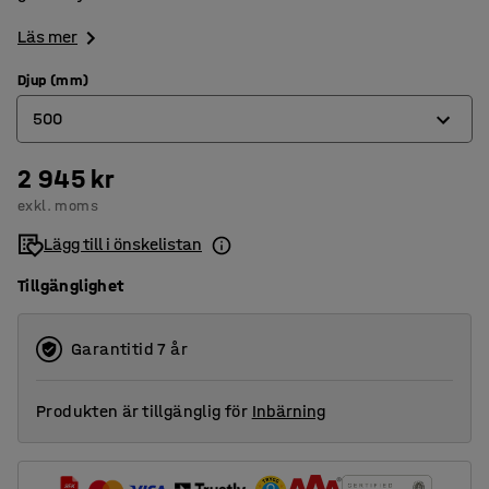
Läs mer
Djup (mm)
500
2 945 kr
400
exkl. moms
500
Lägg till i önskelistan
600
Tillgänglighet
Garantitid 7 år
Produkten är tillgänglig för
Inbärning