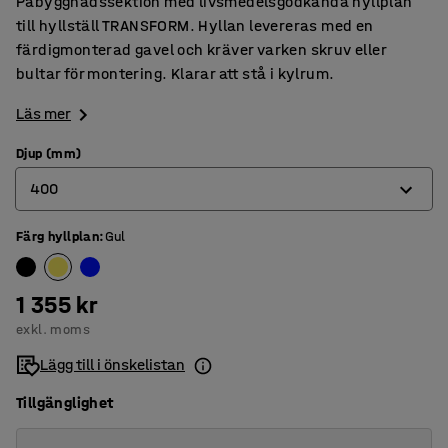
Påbyggnadssektion med livsmedelsgodkända hyllplan
till hyllställ TRANSFORM. Hyllan levereras med en
färdigmonterad gavel och kräver varken skruv eller
bultar för montering. Klarar att stå i kylrum.
Läs mer
Djup (mm)
400
Färg hyllplan
:
Gul
400
500
1 355 kr
600
exkl. moms
Lägg till i önskelistan
Tillgänglighet