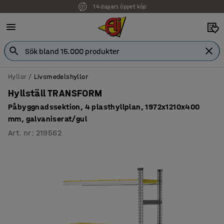
Faktura för företag
Hyllor
Livsmedelshyllor
Hyllställ TRANSFORM
Påbyggnadssektion, 4 plasthyllplan, 1972x1210x400
mm, galvaniserat/gul
Art. nr
:
219562