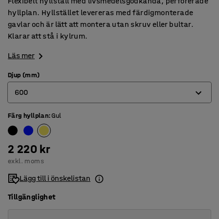
Flexibelt hyllställ med livsmedelsgodkända, perforerade
hyllplan. Hyllstället levereras med färdigmonterade
gavlar och är lätt att montera utan skruv eller bultar.
Klarar att stå i kylrum.
Läs mer
Djup (mm)
600
Färg hyllplan
:
Gul
400
500
2 220 kr
600
exkl. moms
Lägg till i önskelistan
Tillgänglighet