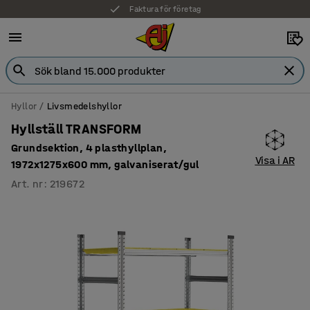
Faktura för företag
Hyllor
Livsmedelshyllor
Hyllställ TRANSFORM
Grundsektion, 4 plasthyllplan,
Visa i AR
1972x1275x600 mm, galvaniserat/gul
Art. nr
:
219672