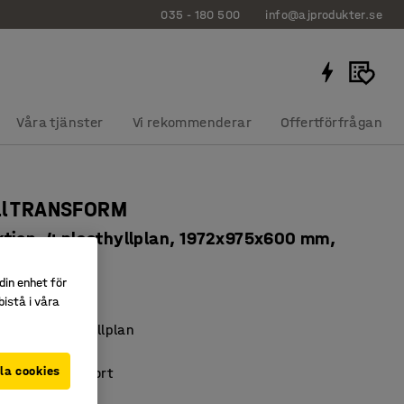
035 - 180 500
info@ajprodukter.se
Våra tjänster
Vi rekommenderar
Offertförfrågan
äll TRANSFORM
tion, 4 plasthyllplan, 1972x975x600 mm,
erat/gul
din enhet för
652
istå i våra
lsgodkända hyllplan
 kylrum
la cookies
t och lättrengjort