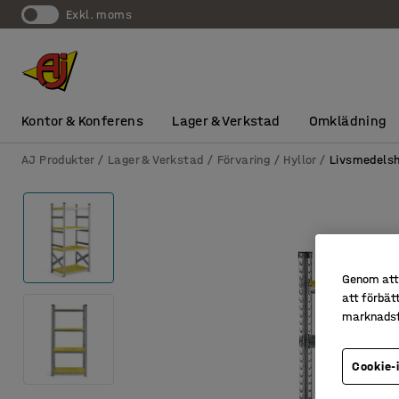
exkl. moms
Kontor & Konferens
Lager & Verkstad
Omklädning
AJ Produkter
Lager & Verkstad
Förvaring
Hyllor
Livsmedelsh
Genom att 
att förbät
marknadsf
Cookie-