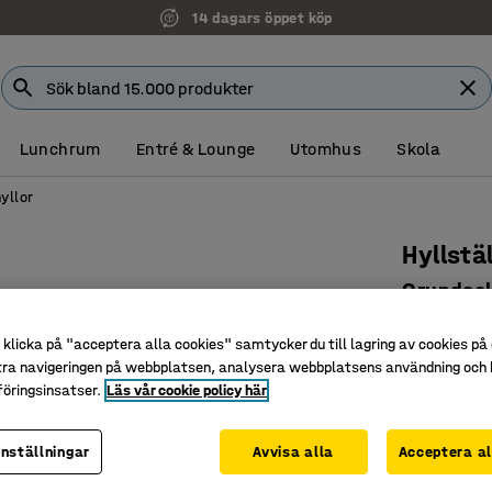
14 dagars öppet köp
Lunchrum
Entré & Lounge
Utomhus
Skola
yllor
Hyllst
Grundsek
galvanis
klicka på "acceptera alla cookies" samtycker du till lagring av cookies på 
Art. nr
:
219
tra navigeringen på webbplatsen, analysera webbplatsens användning och b
öringsinsatser.
Läs vår cookie policy här
Livsmede
Kan stå i
inställningar
Avvisa alla
Acceptera al
Hygienisk