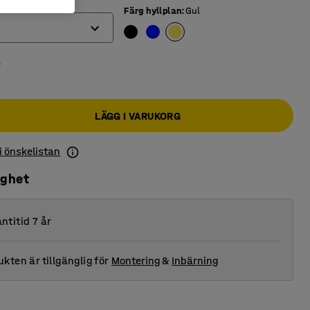
Färg hyllplan
:
Gul
r
LÄGG I VARUKORG
 i önskelistan
ighet
ntitid 7 år
kten är tillgänglig för
Montering
&
Inbärning