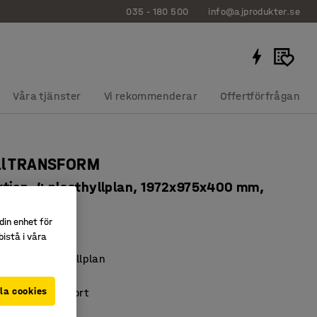
035 - 180 500
info@ajprodukter.se
Våra tjänster
Vi rekommenderar
Offertförfrågan
äll TRANSFORM
tion, 4 plasthyllplan, 1972x975x400 mm,
erat/svart
din enhet för
514
istå i våra
lsgodkända hyllplan
 kylrum
la cookies
t och lättrengjort