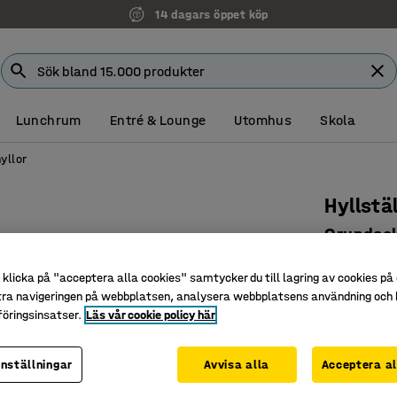
14 dagars öppet köp
Lunchrum
Entré & Lounge
Utomhus
Skola
yllor
Hyllst
Grundsek
galvanis
klicka på "acceptera alla cookies" samtycker du till lagring av cookies på 
Art. nr
:
219
tra navigeringen på webbplatsen, analysera webbplatsens användning och b
öringsinsatser.
Läs vår cookie policy här
Livsmede
Kan stå i
inställningar
Avvisa alla
Acceptera al
Hygienisk