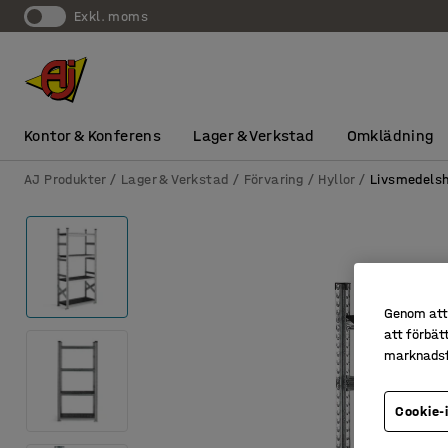
exkl. moms
Kontor & Konferens
Lager & Verkstad
Omklädning
AJ Produkter
Lager & Verkstad
Förvaring
Hyllor
Livsmedelsh
Genom att 
att förbät
marknadsf
Cookie-