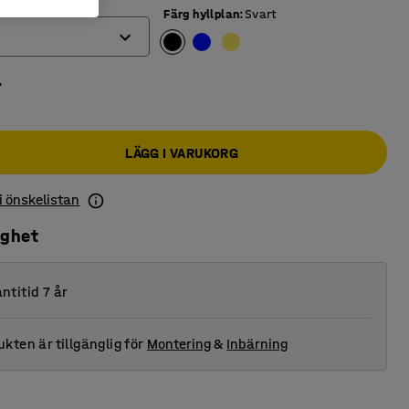
Färg hyllplan
:
Svart
r
LÄGG I VARUKORG
 i önskelistan
ighet
ntitid 7 år
kten är tillgänglig för
Montering
&
Inbärning