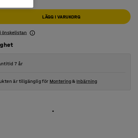
LÄGG I VARUKORG
 i önskelistan
ighet
ntitid 7 år
kten är tillgänglig för
Montering
&
Inbärning