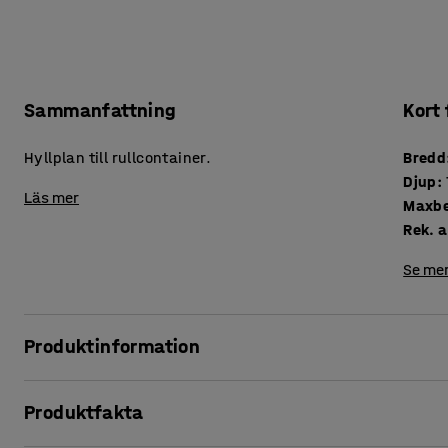
Sammanfattning
Kort
Hyllplan till rullcontainer.
Bredd
Djup
:
Läs mer
Maxbe
Rek. a
Se mer
Produktinformation
Behöver du dela upp din förvaring för enklare hantering a
Produktfakta
med ett praktiskt extra hyllplan som delar upp rullcontaine