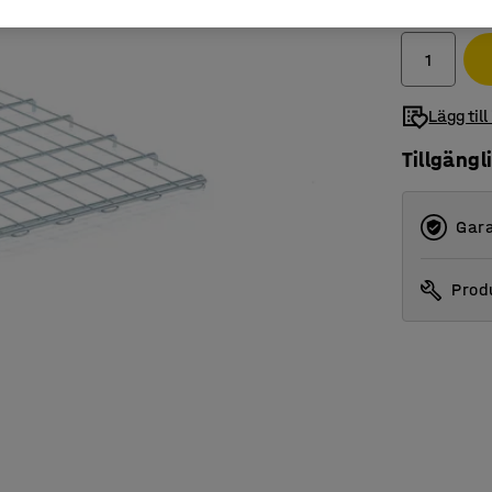
exkl. moms
Lägg till
Tillgängl
Gara
Produ