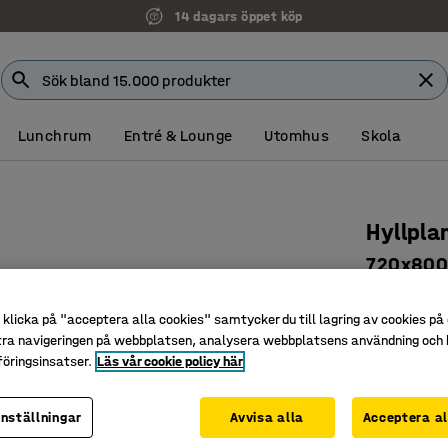
14 dagars öppet köp
Lunchrum
Entré & Lounge
Utomhus
Skola
Hyllpla
720x80
Art. nr
:
24
klicka på "acceptera alla cookies" samtycker du till lagring av cookies på 
För bättre
tra navigeringen på webbplatsen, analysera webbplatsens användning och b
Stabil ko
öringsinsatser.
Läs vår cookie policy här
Praktisk
inställningar
Avvisa alla
Acceptera al
425 kr