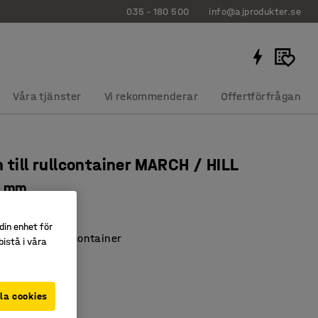
035 - 180 500
info@ajprodukter.se
Våra tjänster
Vi rekommenderar
Offertförfrågan
n till rullcontainer MARCH / HILL
0 mm
420
din enhet för
 struktur i rullcontainer
istå i våra
nstruktion
la cookies