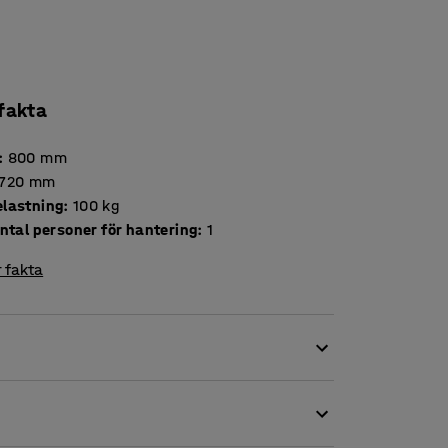
 fakta
:
800
mm
720
mm
lastning
:
100
kg
ntal personer för hantering
:
1
 fakta
v godsen? Komplettera då din rullcontainer
rn. Hyllplanet är tillverkad av plåt.