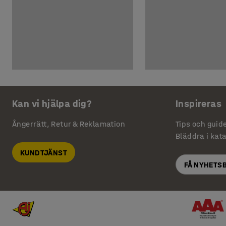
Kan vi hjälpa dig?
Inspireras
Ångerrätt, Retur & Reklamation
Tips och guid
Bläddra i kat
KUNDTJÄNST
FÅ NYHETS