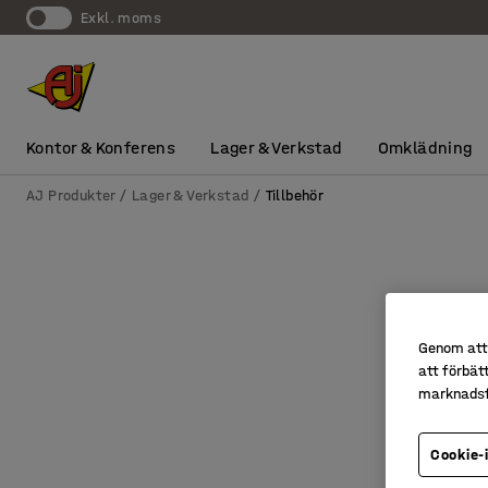
exkl. moms
Kontor & Konferens
Lager & Verkstad
Omklädning
AJ Produkter
Lager & Verkstad
Tillbehör
Genom att 
att förbät
marknadsf
Cookie-