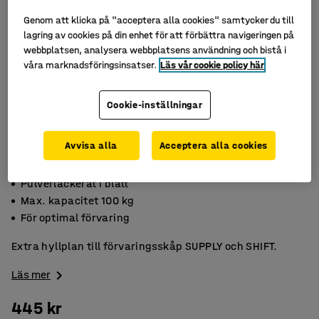
Genom att klicka på "acceptera alla cookies" samtycker du till
lagring av cookies på din enhet för att förbättra navigeringen på
webbplatsen, analysera webbplatsens användning och bistå i
våra marknadsföringsinsatser.
Läs vår cookie policy här
Cookie-inställningar
Avvisa alla
Acceptera alla cookies
Pulverlackerat i blått
Max. kapacitet 100 kg
För optimal förvaring
Extra hyllplan till förvaringsskåp SUPPLY och SHIFT.
Läs mer
445 kr