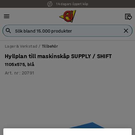
14 dagars öppet köp
Lager & Verkstad
Tillbehör
Hyllplan till maskinskåp SUPPLY / SHIFT
1105x575, blå
Art. nr
:
20791