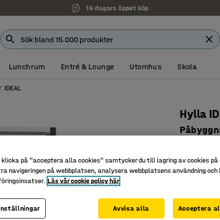
14 dagars öppet köp
Lunchrum
Entré & Lounge
Utomhus
Skola
IDEAL
Hylla I
Påbyggna
hyllplan
Art. nr
:
218
klicka på "acceptera alla cookies" samtycker du till lagring av cookies på 
tra navigeringen på webbplatsen, analysera webbplatsens användning och b
Smidigt 
öringsinsatser.
Läs vår cookie policy här
Passar bå
Justerbar
inställningar
Avvisa alla
Acceptera al