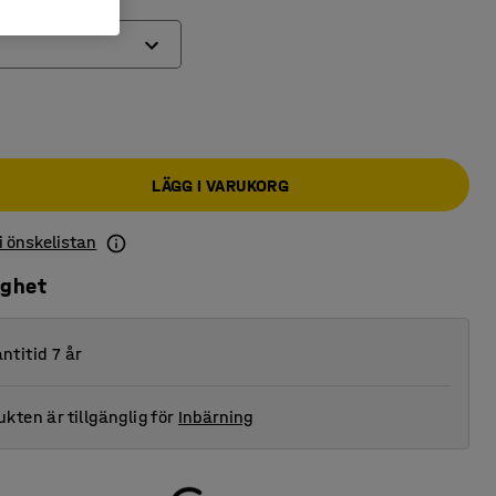
LÄGG I VARUKORG
 i önskelistan
ighet
ntitid 7 år
kten är tillgänglig för
Inbärning