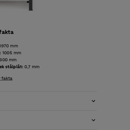
 fakta
1970
mm
:
1005
mm
600
mm
Tjocklek stålplåt
:
0,7
mm
 fakta
DEAL grundsektion och skapa precis det