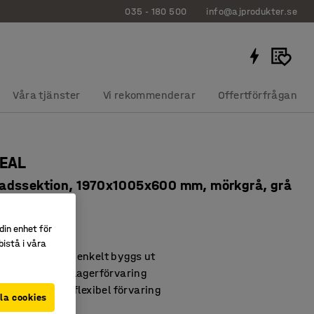
035 - 180 500
info@ajprodukter.se
Våra tjänster
Vi rekommenderar
Offertförfrågan
DEAL
dssektion, 1970x1005x600 mm, mörkgrå, grå
552
din enhet för
istå i våra
hyllsystem som enkelt byggs ut
de kontor och lagerförvaring
a hyllplan för flexibel förvaring
la cookies