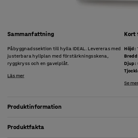
Sammanfattning
Kort
Påbyggnadssektion till hylla IDEAL. Levereras med
Höjd
:
justerbara hyllplan med förstärkningsskena,
Bredd
ryggkryss och en gavelplåt.
Djup
:
Läs mer
Se mer
Produktinformation
Smidig påbyggnadssektion som låter dig bygga vidare på I
Produktfakta
hyllsystem du behöver.