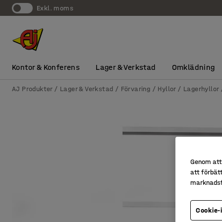
exkl. moms
Kontor & Konferens
Lager & Verkstad
Omklädning
AJ Produkter
Lager & Verkstad
Förvaring
Hyllor
Lagerhyllor
Genom att 
att förbät
marknadsf
Cookie-