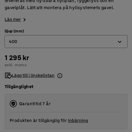
levereras med flyttbara hyllplan, ryggkryss och en
gavelplåt. Lätt att montera på hyllsystemets gavel.
Läs mer
Djup (mm)
400
1 295 kr
300
exkl. moms
400
Lägg till i önskelistan
500
Tillgänglighet
Garantitid 7 år
Produkten är tillgänglig för
Inbärning