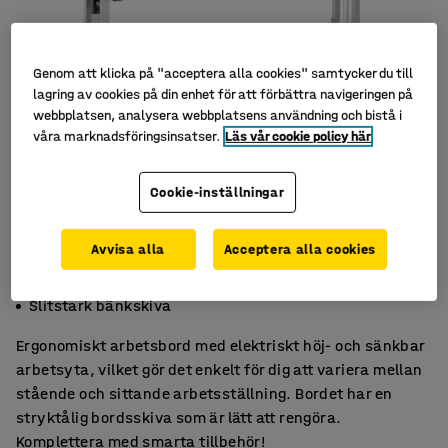
Genom att klicka på "acceptera alla cookies" samtycker du till
lagring av cookies på din enhet för att förbättra navigeringen på
webbplatsen, analysera webbplatsens användning och bistå i
våra marknadsföringsinsatser.
Läs vår cookie policy här
Cookie-inställningar
Avvisa alla
Acceptera alla cookies
Ergonomiskt
Elmotor för höjdjustering
Slitstark bänkskiva
Ergonomiskt arbetsbord med elektriskt höj- och sänkbar
arbetsyta, vilket gör det enkelt för dig att variera mellan
stående och sittande arbetsställning. Bordet har en
stryktålig bordsskiva som är lätt att rengöra.
Komplettera med smarta tillbehör!