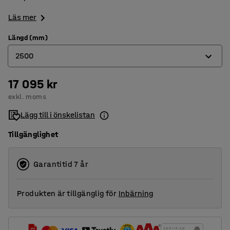
Läs mer
Längd (mm)
2500
17 095 kr
1200
exkl. moms
1500
Lägg till i önskelistan
2000
Tillgänglighet
2500
Garantitid 7 år
Produkten är tillgänglig för
Inbärning