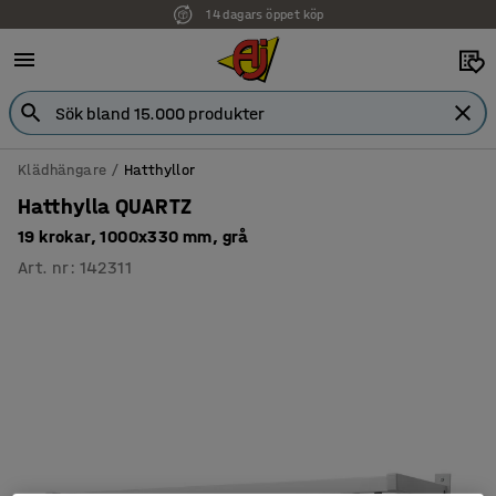
14 dagars öppet köp
Faktura för företag
Klädhängare
Hatthyllor
Hatthylla QUARTZ
19 krokar, 1000x330 mm, grå
Art. nr
:
142311