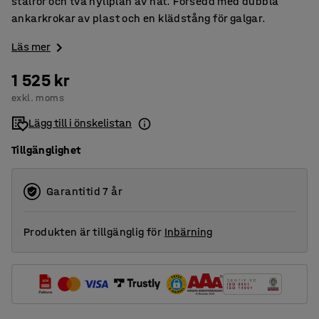
stålrör och två hyllplan av nät. Försedd med dubbla
ankarkrokar av plast och en klädstång för galgar.
Läs mer
1 525 kr
exkl. moms
Lägg till i önskelistan
Tillgänglighet
Garantitid 7 år
Produkten är tillgänglig för
Inbärning