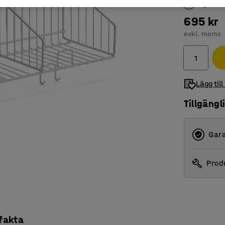
695 kr
exkl. moms
Lägg till
Tillgängl
Gara
Produ
 fakta