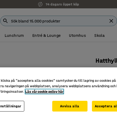
14 dagars öppet köp
Lunchrum
Entré & Lounge
Utomhus
Skola
Hatthyl
600 mm, 
Art. nr
:
37
klicka på "acceptera alla cookies" samtycker du till lagring av cookies på 
tra navigeringen på webbplatsen, analysera webbplatsens användning och b
Till kapp
öringsinsatser.
Läs vår cookie policy här
Med två 
Åtta krok
inställningar
Avvisa alla
Acceptera al
Färg
:
Vit