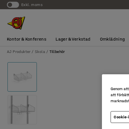
exkl. moms
Kontor & Konferens
Lager & Verkstad
Omklädning
AJ Produkter
Skola
Tillbehör
Genom att 
att förbät
marknadsf
Cookie-