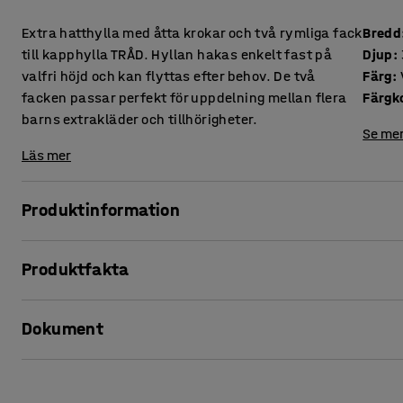
Extra hatthylla med åtta krokar och två rymliga fack
Bredd
till kapphylla TRÅD. Hyllan hakas enkelt fast på
Djup
:
valfri höjd och kan flyttas efter behov. De två
Färg
:
facken passar perfekt för uppdelning mellan flera
Färgk
barns extrakläder och tillhörigheter.
Se mer
Läs mer
Produktinformation
Anpassa och utöka kapphylla TRÅD efter dina förvaringsbe
Produktfakta
hatthylla! Den hakas enkelt fast på valfri höjd på den vä
av slitstark tråd i stål.
Bredd
:
600
mm
Dokument
Djup
:
300
mm
Hatthyllan har åtta krokar som sitter i fyra par och två ry
Färg
:
Vit
väskor, vantar, mössor eller andra klädesplagg – allt för e
Färgkod
:
RAL 9016
Skriv ut produktblad
Material
:
Stål