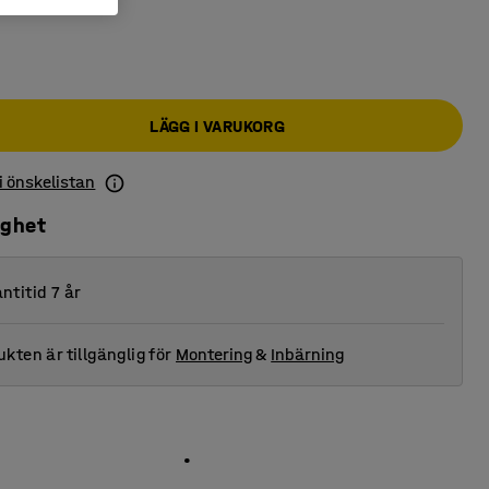
LÄGG I VARUKORG
 i önskelistan
ighet
ntitid 7 år
kten är tillgänglig för
Montering
&
Inbärning