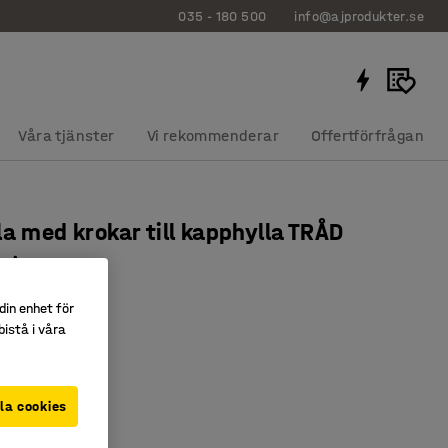
035 - 180 500
info@ajprodukter.se
Våra tjänster
Vi rekommenderar
Offertförfrågan
la med krokar till kapphylla TRÅD
vit
8223
din enhet för
istå i våra
hylla TRÅD
fack
ar
la cookies