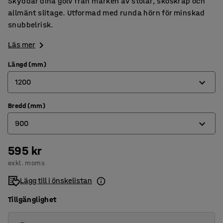
Skyddar dina golv från märken av stolar, skoskrap och
allmänt slitage. Utformad med runda hörn för minskad
snubbelrisk.
Läs mer
Längd (mm)
1200
Bredd (mm)
1200
900
1500
2000
595 kr
900
exkl. moms
1200
Lägg till i önskelistan
Tillgänglighet