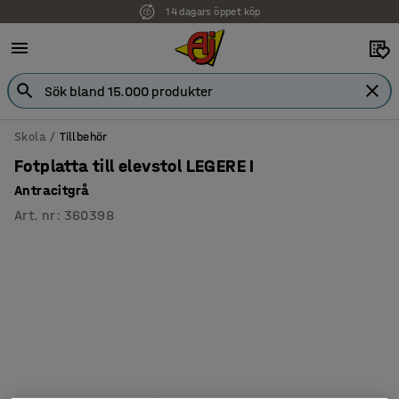
14 dagars öppet köp
Faktura för företag
Skola
Tillbehör
Fotplatta till elevstol LEGERE I
Antracitgrå
Art. nr
:
360398