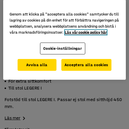
Genom att klicka på "acceptera alla cookies" samtycker du till
lagring av cookies på din enhet för att förbättra navigeringen på
webbplatsen, analysera webbplatsens användning och bistå i
våra marknadsföringsinsatser.
Läs vår cookie policy här
Cookie-inställningar
Avvisa alla
Acceptera alla cookies
Avlastar ben och fötter
För extra sittkomfort
Till stol LEGERE I
Fotstöd till stol LEGERE I. Passar ej stol med sitthöjd 450
mm.
Läs mer