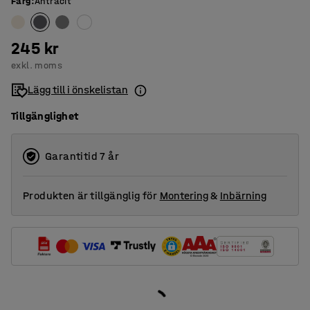
Färg
:
Antracit
245 kr
exkl. moms
Lägg till i önskelistan
Tillgänglighet
Garantitid 7 år
Produkten är tillgänglig för
Montering
&
Inbärning