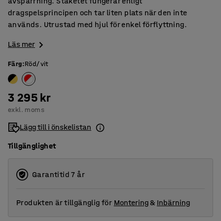
avspärrning. Staketet fungerar enligt
dragspelsprincipen och tar liten plats när den inte
används. Utrustad med hjul för enkel förflyttning.
Läs mer
Färg
:
Röd/vit
3 295 kr
exkl. moms
Lägg till i önskelistan
Tillgänglighet
Garantitid 7 år
Produkten är tillgänglig för
Montering
&
Inbärning