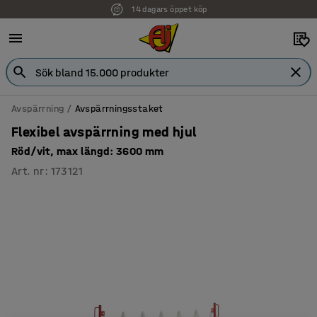
14 dagars öppet köp
Faktura för företag
Avspärrning
Avspärrningsstaket
Flexibel avspärrning med hjul
Röd/vit, max längd: 3600 mm
Art. nr
:
173121