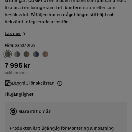
sittningar. COMFY är en modern möbel som passar precis
lika bra i en lounge som i ett konferensrum eller som
besöksstol. Fåtöljen har en något högre sitthöjd och
bekvämt integrerade armstöd.
Läs mer
Färg
:
Sand/Brun
7 995 kr
exkl. moms
Lägg till i önskelistan
Tillgänglighet
Garantitid 7 år
Produkten är tillgänglig för
Montering
&
Inbärning