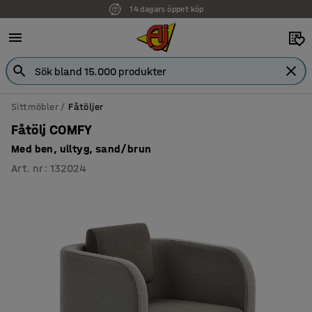
14 dagars öppet köp
Faktura för företag
Sittmöbler
Fåtöljer
Fåtölj COMFY
Med ben, ulltyg, sand/brun
Art. nr
:
132024