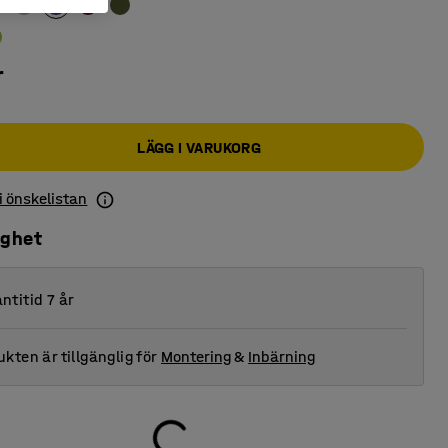
r
LÄGG I VARUKORG
 i önskelistan
ighet
ntitid 7 år
kten är tillgänglig för
Montering
&
Inbärning