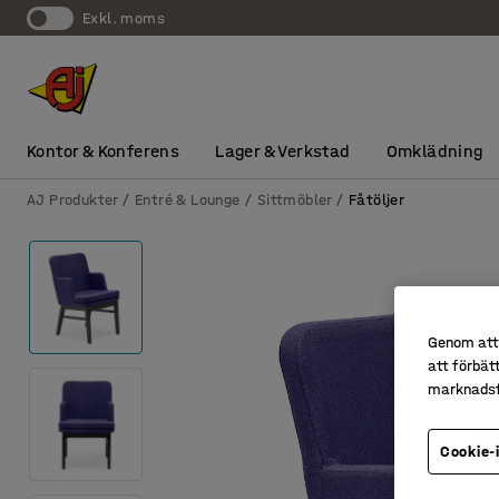
exkl. moms
Kontor & Konferens
Lager & Verkstad
Omklädning
AJ Produkter
Entré & Lounge
Sittmöbler
Fåtöljer
Genom att 
att förbät
marknadsf
Cookie-