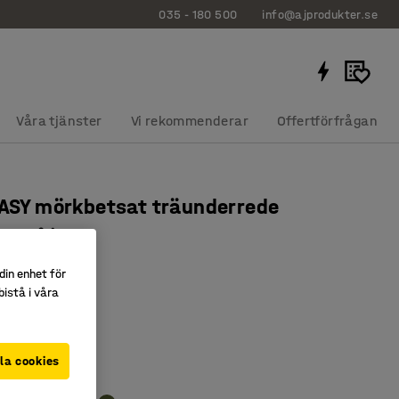
035 - 180 500
info@ajprodukter.se
Våra tjänster
Vi rekommenderar
Offertförfrågan
EASY mörkbetsat träunderrede
y blålila
03504
din enhet för
istå i våra
 sittdyna
omfort
la cookies