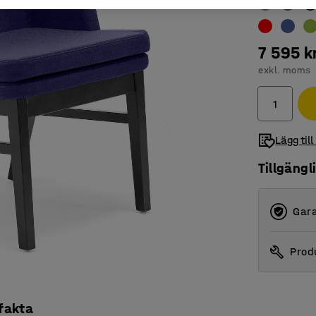
7 595 k
exkl. moms
Lägg till
Tillgängl
Gara
Produ
 fakta