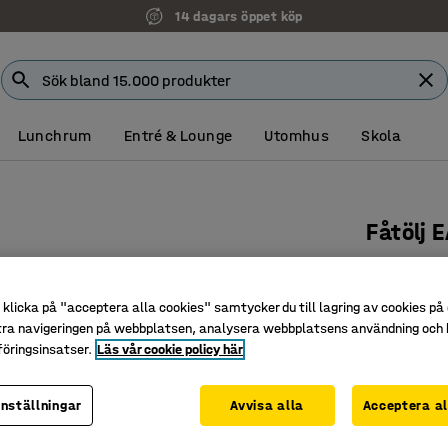
14 dagars öppet köp
Lunchrum
Entré & Lounge
Utomhus
Skola
Fåtölj 
Tyg Medle
Art. nr
:
33
klicka på "acceptera alla cookies" samtycker du till lagring av cookies på 
tra navigeringen på webbplatsen, analysera webbplatsens användning och b
Avtagbar
öringsinsatser.
Läs vår cookie policy här
Hög sittk
Helklädd
inställningar
Avvisa alla
Acceptera al
Färg
:
Blålila