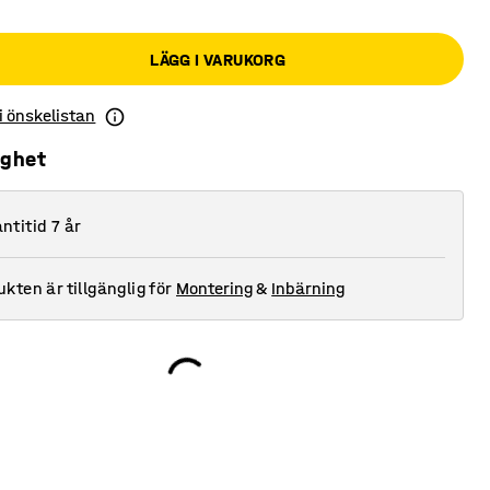
LÄGG I VARUKORG
 i önskelistan
ighet
ntitid 7 år
kten är tillgänglig för
Montering
&
Inbärning