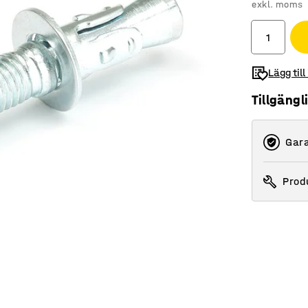
exkl. moms
Lägg till
Tillgängl
Gara
Produ