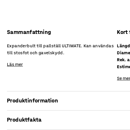
Sammanfattning
Kort
Expanderbult till pallställ ULTIMATE. Kan användas
Läng
till stosfot och gavelskydd.
Diame
Rek. a
Läs mer
Estim
Se mer
Produktinformation
Expanderbult för montering i betonggolv och asfalt. Bult
Produktfakta
påkörning. Monteras tillsammans med antingen stosfot el