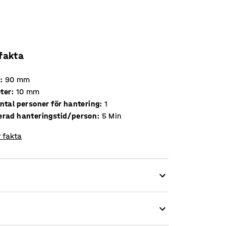
 fakta
d
:
90
mm
ter
:
10
mm
ntal personer för hantering
:
1
erad hanteringstid/person
:
5
Min
 fakta
en gör det skonsammare mot betonggolvet vid
ler gavelskydd beroende på behov.