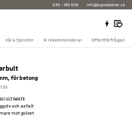
035 - 180 500
info@ajprodukter.se
Våra tjänster
Vi rekommenderar
Offertförfrågan
erbult
m, för betong
8135
täll ULTIMATE
ggolv och asfalt
are mot golvet