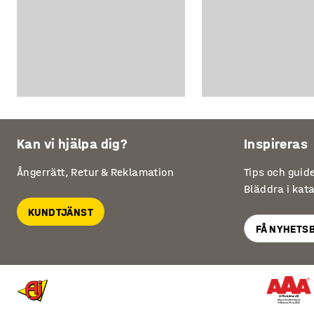
Kan vi hjälpa dig?
Inspireras
Ångerrätt, Retur & Reklamation
Tips och guid
Bläddra i kat
KUNDTJÄNST
FÅ NYHETS