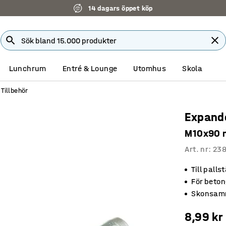
14 dagars öppet köp
Lunchrum
Entré & Lounge
Utomhus
Skola
Tillbehör
Expand
M10x90 m
Art. nr
:
23
Till palls
För beton
Skonsamm
8,99 kr