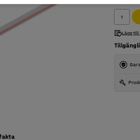
exkl. moms
Lägg till
Tillgängl
Gara
Produ
 fakta