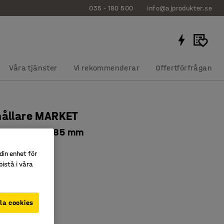
035 - 180 500
info@ajprodukter.se
Våra tjänster
Vi rekommenderar
Offertförfrågan
hållare MARKET
tskena, 39x885 mm
045
din enhet för
istå i våra
ig uppmärkning
phängning
lytta
la cookies