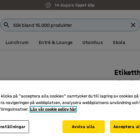
14 dagars öppet köp
Lunchrum
Entré & Lounge
Utomhus
Skola
Etikett
För spju
Art. nr
:
211
klicka på "acceptera alla cookies" samtycker du till lagring av cookies på 
tra navigeringen på webbplatsen, analysera webbplatsens användning och b
För smid
öringsinsatser.
Läs vår cookie policy här
Enkel up
Lätt att f
inställningar
Avvisa alla
Acceptera al
45 kr