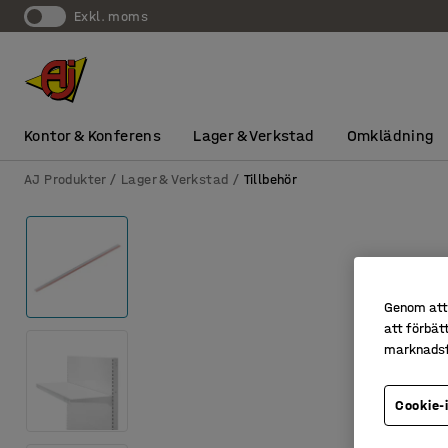
exkl. moms
Kontor & Konferens
Lager & Verkstad
Omklädning
AJ Produkter
Lager & Verkstad
Tillbehör
Genom att 
att förbät
marknadsf
Cookie-