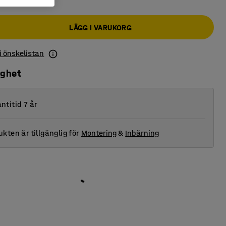
LÄGG I VARUKORG
 i önskelistan
ighet
ntitid 7 år
kten är tillgänglig för
Montering
&
Inbärning