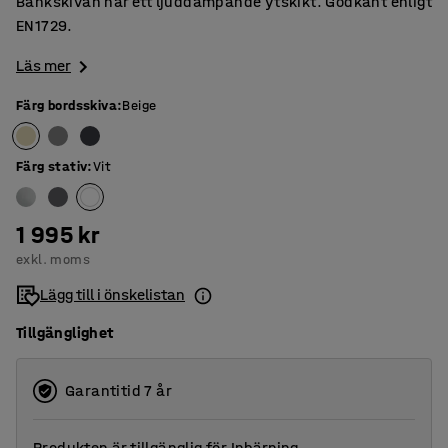
Bänkskivan har ett ljuddämpande ytskikt. Godkänt enligt
EN1729.
Läs mer
Färg bordsskiva
:
Beige
Färg stativ
:
Vit
1 995 kr
exkl. moms
Lägg till i önskelistan
Tillgänglighet
Garantitid 7 år
Produkten är tillgänglig för
Inbärning