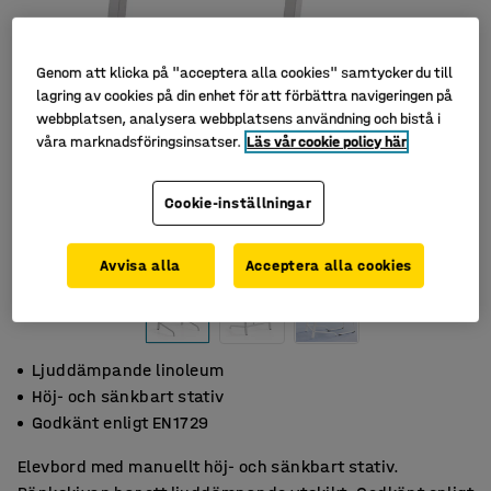
Genom att klicka på "acceptera alla cookies" samtycker du till
lagring av cookies på din enhet för att förbättra navigeringen på
webbplatsen, analysera webbplatsens användning och bistå i
våra marknadsföringsinsatser.
Läs vår cookie policy här
Cookie-inställningar
Avvisa alla
Acceptera alla cookies
Ljuddämpande linoleum
Höj- och sänkbart stativ
Godkänt enligt EN1729
Elevbord med manuellt höj- och sänkbart stativ.