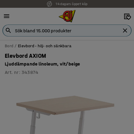
Faktura för företag
Bord
Elevbord - höj- och sänkbara
Elevbord AXIOM
Ljuddämpande linoleum, vit/beige
Art. nr
:
343874