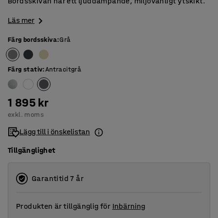
Bordsskivan har ett ljuddämpande, miljövänligt ytskikt.
Läs mer
Färg bordsskiva
:
Grå
Färg stativ
:
Antracitgrå
1 895 kr
exkl. moms
Lägg till i önskelistan
Tillgänglighet
Garantitid 7 år
Produkten är tillgänglig för
Inbärning