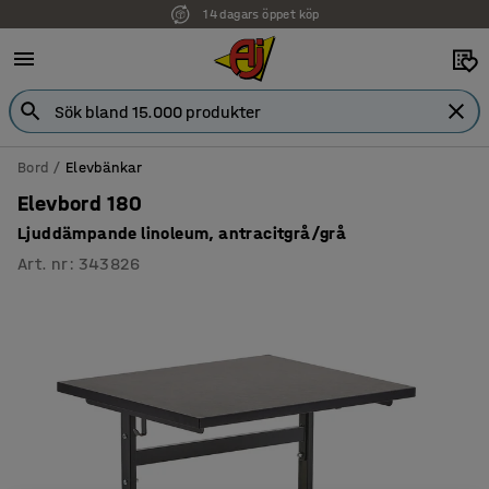
14 dagars öppet köp
Bord
Elevbänkar
Elevbord 180
Ljuddämpande linoleum, antracitgrå/grå
Art. nr
:
343826