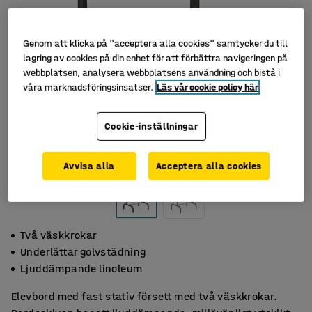
Genom att klicka på "acceptera alla cookies" samtycker du till
lagring av cookies på din enhet för att förbättra navigeringen på
webbplatsen, analysera webbplatsens användning och bistå i
våra marknadsföringsinsatser.
Läs vår cookie policy här
Cookie-inställningar
Avvisa alla
Acceptera alla cookies
Två väskkrokar
Underlättar golvstädning
Ljuddämpande linoleum
Elevbord med fast stativ försett med två väskkrokar.