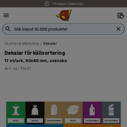
14 dagars öppet köp
Faktura för företag
Skyltar & Märkning
Dekaler
Dekaler för källsortering
17 st/ark, 50x60 mm, svenska
Art. nr
:
17471