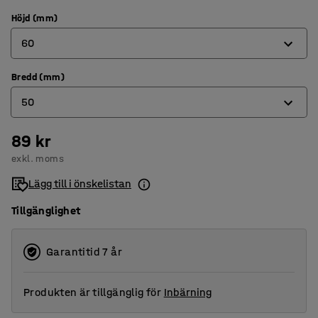
Höjd (mm)
60
Bredd (mm)
60
50
120
89 kr
50
exkl. moms
100
Lägg till i önskelistan
Tillgänglighet
Garantitid 7 år
Produkten är tillgänglig för
Inbärning