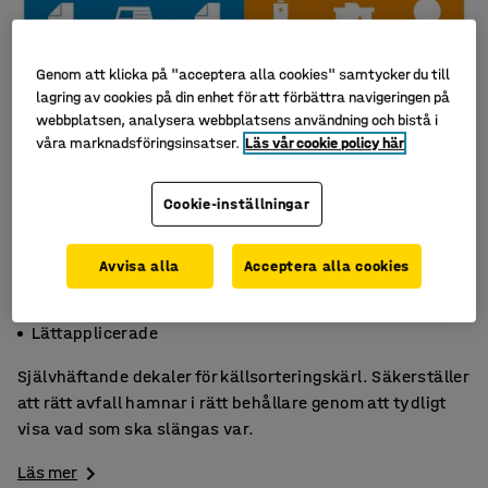
Genom att klicka på "acceptera alla cookies" samtycker du till
lagring av cookies på din enhet för att förbättra navigeringen på
webbplatsen, analysera webbplatsens användning och bistå i
våra marknadsföringsinsatser.
Läs vår cookie policy här
Cookie-inställningar
Avvisa alla
Acceptera alla cookies
Självhäftande
Förenklar källsorteringen
Lättapplicerade
Självhäftande dekaler för källsorteringskärl. Säkerställer
att rätt avfall hamnar i rätt behållare genom att tydligt
visa vad som ska slängas var.
Läs mer