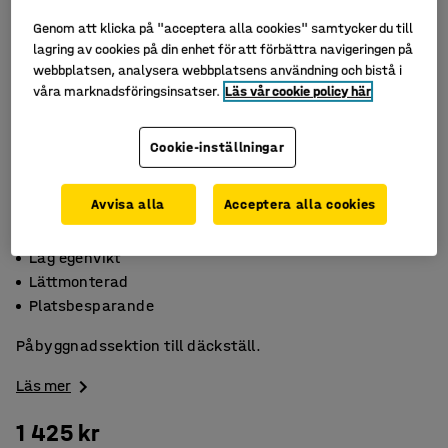
Genom att klicka på "acceptera alla cookies" samtycker du till
lagring av cookies på din enhet för att förbättra navigeringen på
webbplatsen, analysera webbplatsens användning och bistå i
våra marknadsföringsinsatser.
Läs vår cookie policy här
Cookie-inställningar
Avvisa alla
Acceptera alla cookies
Låg egenvikt
Lättmonterad
Platsbesparande
Påbyggnadssektion till däckställ.
Läs mer
1 425 kr