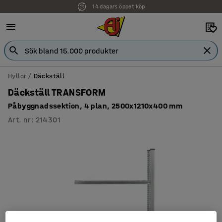
14 dagars öppet köp
Hyllor
Däckställ
Däckställ TRANSFORM
Påbyggnadssektion, 4 plan, 2500x1210x400 mm
Art. nr
:
214301