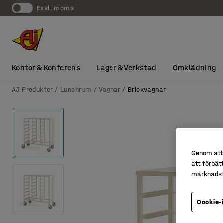
exkl. moms
Kontor & Konferens
Lager & Verkstad
Omklädning
AJ Produkter
Lunchrum
Vagnar
Brickvagnar
Genom att 
att förbät
marknadsf
Cookie-