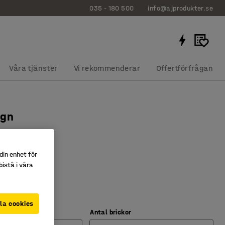
035 - 180 500
info@ajprodukter.se
Våra tjänster
Vi rekommenderar
Offertförfrågan
agn
r
2091
din enhet för
istå i våra
nde
 14/21 brickor
la cookies
Antal brickor