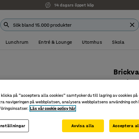
14 dagars öppet köp
Lunchrum
Entré & Lounge
Utomhus
Skola
Brickv
21 bricko
Art. nr
:
39
klicka på "acceptera alla cookies" samtycker du till lagring av cookies på 
tra navigeringen på webbplatsen, analysera webbplatsens användning och b
Lättrulla
öringsinsatser.
Läs vår cookie policy här
Tålig
Plats för
inställningar
Avvisa alla
Acceptera al
Bredd (mm)