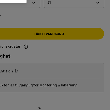
21
r
14
21
LÄGG I VARUKORG
 i önskelistan
ighet
ntitid 7 år
kten är tillgänglig för
Montering
&
Inbärning