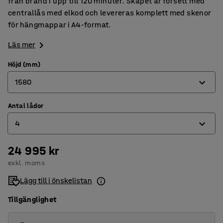
från brand i upp till 120 minuter. Skåpet är försett med
centrallås med elkod och levereras komplett med skenor
för hängmappar i A4-format.
Läs mer
Höjd (mm)
1580
Antal lådor
824
4
1210
1580
24 995 kr
2
exkl. moms
3
Lägg till i önskelistan
4
Tillgänglighet