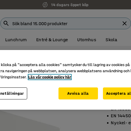
14 dagars öppet köp
Lunchrum
Entré & Lounge
Utomhus
Skola
Brandklassade skåp
klicka på "acceptera alla cookies" samtycker du till lagring av cookies på 
Brand- 
tra navigeringen på webbplatsen, analysera webbplatsens användning och b
FORT
öringsinsatser.
Läs vår cookie policy här
Kodlås,
inställningar
Avvisa alla
Acceptera al
Art. nr
:
13
EN 15659
EN 14450
Nyckel- e