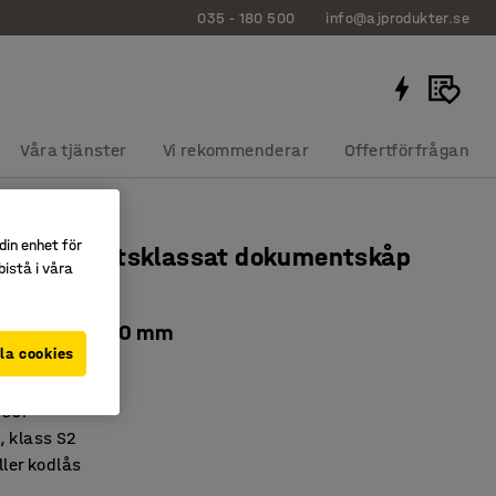
035 - 180 500
info@ajprodukter.se
Våra tjänster
Vi rekommenderar
Offertförfrågan
din enhet för
och inbrottsklassat dokumentskåp
istå i våra
 345x480x460 mm
la cookies
565
 60P
, klass S2
ller kodlås