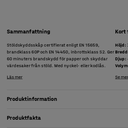
Sammanfattning
Kort
Stöldskyddsskåp certifierat enligt EN 15659,
Höjd
:
brandklass 60P och EN 14450, inbrottsklass S2. Ger
Bredd
60 minuters brandskydd för papper och skyddar
Djup
:
värdesaker från stöld. Med nyckel- eller kodlås.
Volym
Läs mer
Se mer
Produktinformation
Detta kompakta stöldskyddsskåp passar i de flesta kontors
Produktfakta
dokument och värdesaker från både brand och inbrott. Skåp
väl för förvaring av mindre värdesaker. Det är lackerat i en