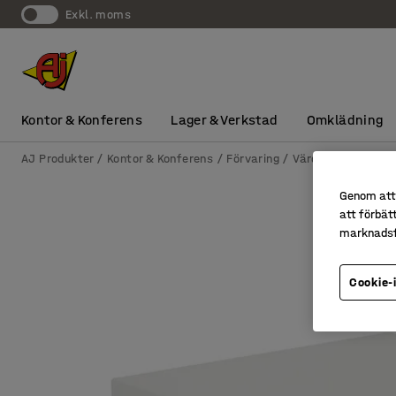
exkl. moms
Kontor & Konferens
Lager & Verkstad
Omklädning
AJ Produkter
Kontor & Konferens
Förvaring
Värdeförvaring
Genom att 
att förbät
marknadsf
Cookie-