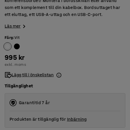
konferensbordet! Montera i bordsskivan eller använd
som ett komplement till din kabelbox. Bordsuttaget har
ett eluttag, ett USB-A-uttag och en USB-C-port.
Läs mer
Färg
:
Vit
995 kr
exkl. moms
Lägg till i önskelistan
Tillgänglighet
Garantitid 7 år
Produkten är tillgänglig för
Inbärning