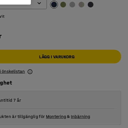
Vit
r
LÄGG I VARUKORG
 i önskelistan
ighet
ntitid 7 år
kten är tillgänglig för
Montering
&
Inbärning