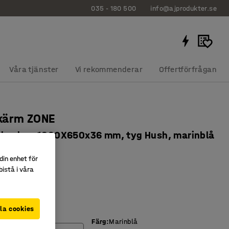
035 - 180 500
info@ajprodukter.se
Våra tjänster
Vi rekommenderar
Offertförfrågan
kärm ZONE
ta beslag, 1800X650x36 mm, tyg Hush, marinblå
1621
din enhet för
istå i våra
r effektivt ljud
inkl. beslag
 stilren design
la cookies
Färg
:
Marinblå