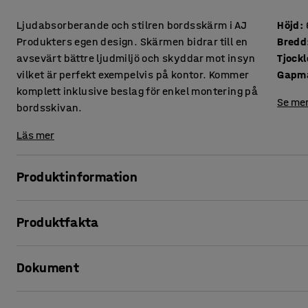
Ljudabsorberande och stilren bordsskärm i AJ
Höjd
:
Produkters egen design. Skärmen bidrar till en
Bredd
avsevärt bättre ljudmiljö och skyddar mot insyn
Tjockl
vilket är perfekt exempelvis på kontor. Kommer
Gapm
komplett inklusive beslag för enkel montering på
Se mer
bordsskivan.
Läs mer
Produktinformation
Dessa stilrena bordsskärmar ger en mycket god ljudabsorp
Produktfakta
Skärmarna passar utmärkt för att skapa insynsfria, lugna
kontorslandskap där det är mycket människor i rörelse.
Höjd
:
650
mm
Dokument
Bredd
:
1800
mm
Bordsskärmarna kan kompletteras med praktiska hyllplan (s
Tjocklek
:
36
mm
skapa platsbesparande förvaringslösningar, exempelvis för
Gapmått
:
75
mm
Skriv ut produktblad
skrivbordet.