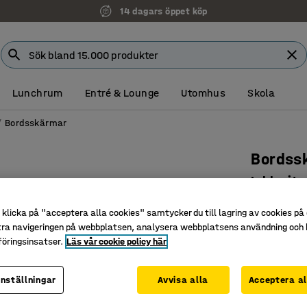
14 dagars öppet köp
Lunchrum
Entré & Lounge
Utomhus
Skola
Bordsskärmar
Bordss
Inkl. vi
Art. nr
:
121
klicka på "acceptera alla cookies" samtycker du till lagring av cookies på 
tra navigeringen på webbplatsen, analysera webbplatsens användning och b
Absorbera
öringsinsatser.
Läs vår cookie policy här
Komplett 
Enkel och
inställningar
Avvisa alla
Acceptera al
Bredd (mm)