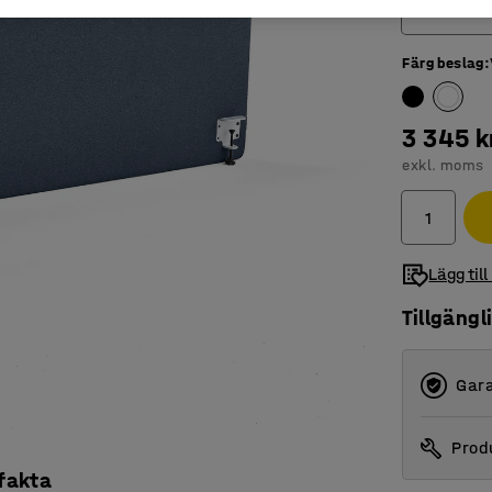
1800
Färg beslag
:
600
800
3 345 k
1000
exkl. moms
1200
1400
Lägg till
1600
Tillgängl
1800
2000
Gara
Produ
 fakta