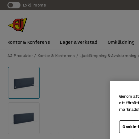
exkl. moms
Kontor & Konferens
Lager & Verkstad
Omklädning
AJ Produkter
Kontor & Konferens
Ljuddämpning & Avskärmning
Genom att 
att förbät
marknadsf
Cookie-