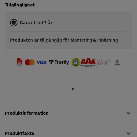
Tillgänglighet
1800
2000
Garantitid 7 år
Produkten är tillgänglig för
Montering
&
Inbärning
Produktinformation
Dessa stilrena bordsskärmar ger en mycket god
Produktfakta
ljudabsorption i arbetsmiljöer med hög ljudbelastning.