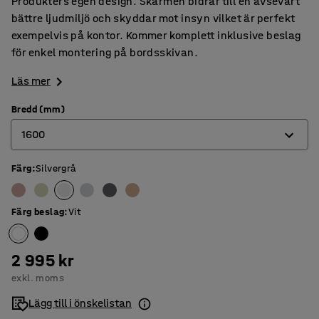
Produkters egen design. Skärmen bidrar till en avsevärt
bättre ljudmiljö och skyddar mot insyn vilket är perfekt
exempelvis på kontor. Kommer komplett inklusive beslag
för enkel montering på bordsskivan.
Läs mer
Bredd (mm)
1600
Färg
:
Silvergrå
600
800
Färg beslag
:
Vit
1000
1200
2 995 kr
exkl. moms
1400
Lägg till i önskelistan
1600