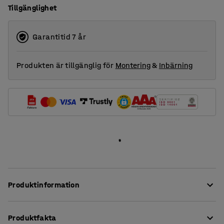
Tillgänglighet
1800
2000
Garantitid 7 år
Produkten är tillgänglig för
Montering
&
Inbärning
Produktinformation
Dessa stilrena bordsskärmar ger en mycket god
Produktfakta
ljudabsorption i arbetsmiljöer med hög ljudbelastning.