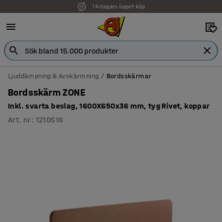
14 dagars öppet köp
Faktura för företag
Ljuddämpning & Avskärmning
Bordsskärmar
Bordsskärm ZONE
Inkl. svarta beslag, 1600X650x36 mm, tyg Rivet, koppar
Art. nr
:
1210516