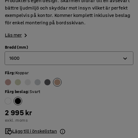
Produkters egen design. Skärmen bidrar till en avsevärt
bättre ljudmiljö och skyddar mot insyn vilket är perfekt
exempelvis på kontor. Kommer komplett inklusive beslag
för enkel montering på bordsskivan.
Läs mer
Bredd (mm)
1600
Färg
:
Koppar
600
800
Färg beslag
:
Svart
1000
1200
2 995 kr
exkl. moms
1400
Lägg till i önskelistan
1600