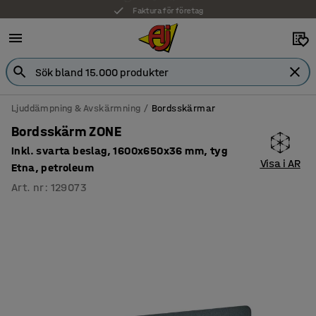
Faktura för företag
Ljuddämpning & Avskärmning
Bordsskärmar
Bordsskärm ZONE
Inkl. svarta beslag, 1600x650x36 mm, tyg
Visa i AR
Etna, petroleum
Art. nr
:
129073