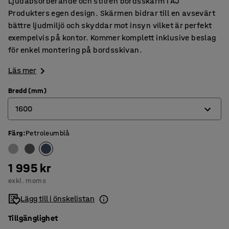
Ljudabsorberande och stilren bordsskärm i AJ
Produkters egen design. Skärmen bidrar till en avsevärt
bättre ljudmiljö och skyddar mot insyn vilket är perfekt
exempelvis på kontor. Kommer komplett inklusive beslag
för enkel montering på bordsskivan.
Läs mer
Bredd (mm)
1600
Färg
:
Petroleumblå
600
800
1 995 kr
1000
exkl. moms
1200
Lägg till i önskelistan
1400
Tillgänglighet