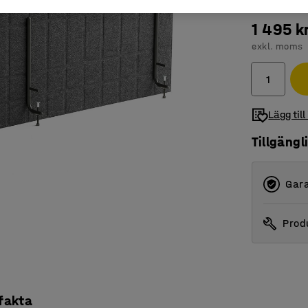
1 495 k
exkl. moms
Lägg till
Tillgängl
Gara
Produ
 fakta