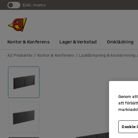
exkl. moms
Kontor & Konferens
Lager & Verkstad
Omklädning
AJ Produkter
Kontor & Konferens
Ljuddämpning & Avskärmning
Genom att 
att förbät
marknadsf
Cookie-