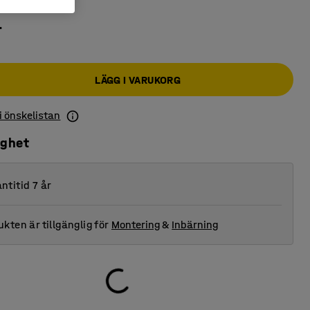
r
LÄGG I VARUKORG
 i önskelistan
ighet
ntitid 7 år
kten är tillgänglig för
Montering
&
Inbärning