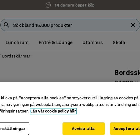
14 dagars öppet köp
Lunchrum
Entré & Lounge
Utomhus
Skola
Bordsskärmar
Bordss
B 1600 x
Art. nr
:
12
klicka på "acceptera alla cookies" samtycker du till lagring av cookies på 
Nätt, luft
tra navigeringen på webbplatsen, analysera webbplatsens användning och b
öringsinsatser.
Läs vår cookie policy här
Ger priva
Semi-lj
inställningar
Avvisa alla
Acceptera al
Färg skärm
: