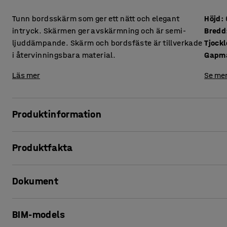
Tunn bordsskärm som ger ett nätt och elegant
Höjd
:
intryck. Skärmen ger avskärmning och är semi-
Bredd
ljuddämpande. Skärm och bordsfäste är tillverkade
Tjockl
i återvinningsbara material.
Gapm
Läs mer
Se mer
Produktinformation
Serien SPLIT är formgiven av vår egen designavdelning. 
Produktfakta
ljuddämpning. Formspråket är enkelt och stramt och går i
Höjd
:
600
mm
Bordsskärmarna separerar arbetsplatserna från varandra 
Dokument
Bredd
:
1600
mm
bordsskärmar på en, två eller tre sidor av bordet beroen
Tjocklek
:
12
mm
Gapmått
:
80
mm
Skriv ut produktblad
Kombinera gärna med golvskärmar och väggabsorbenter i sa
BIM-models
Färg skärm
:
Mörkgrå