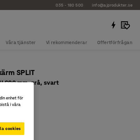
035 - 180 500
info@ajprodukter.se
Våra tjänster
Vi rekommenderar
Offertförfrågan
kärm SPLIT
 H 600 mm, grå, svart
4052
din enhet för
ig design
istå i våra
ta sfärer
uddämpande
la cookies
Mörkgrå