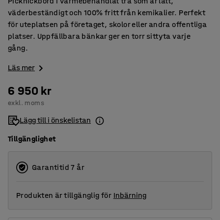
Picknickbord i värmebehandlat trä som är lätt,
väderbeständigt och 100% fritt från kemikalier. Perfekt
för uteplatsen på företaget, skolor eller andra offentliga
platser. Uppfällbara bänkar ger en torr sittyta varje
gång.
Läs mer
6 950 kr
exkl. moms
Lägg till i önskelistan
Tillgänglighet
Garantitid 7 år
Produkten är tillgänglig för
Inbärning