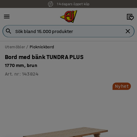
14 dagars öppet köp
Utemöbler
Picknickbord
Bord med bänk TUNDRA PLUS
1770 mm, brun
Art. nr
:
143824
Nyhet