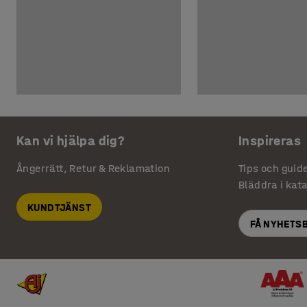
Kan vi hjälpa dig?
Inspireras
Ångerrätt, Retur & Reklamation
Tips och guid
Bläddra i kat
KUNDTJÄNST
FÅ NYHETS