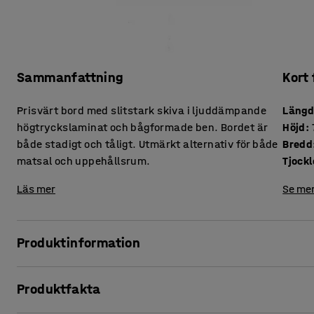
Sammanfattning
Kort
Prisvärt bord med slitstark skiva i ljuddämpande
Läng
högtryckslaminat och bågformade ben. Bordet är
Höjd
:
både stadigt och tåligt. Utmärkt alternativ för både
Bredd
matsal och uppehållsrum.
Läs mer
Se mer
Produktinformation
Bordsskivan i slitstarkt högtryckslaminat är både lättskött
Produktfakta
slitage och tål både väta och hög värme. Skivan har ett l
tallrikar och bestick inte behöver bidra till ljudnivån i en li