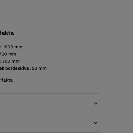
 fakta
d
:
1800
mm
720
mm
:
700
mm
Tjocklek bordsskiva
:
23
mm
 fakta
 och mycket stryktålig. Den klarar ett tufft
juddämpande membran vilket innebär att
vlig matsal. Det gör detta bord idealiskt för