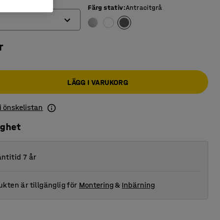
Färg stativ
:
Antracitgrå
r
LÄGG I VARUKORG
 i önskelistan
ighet
ntitid 7 år
kten är tillgänglig för
Montering
&
Inbärning