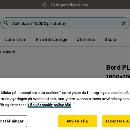
14 dagars öppet köp
Lunchrum
Entré & Lounge
Utomhus
Skola
elevbord
Bord P
1800x70
ask, ant
klicka på "acceptera alla cookies" samtycker du till lagring av cookies på 
Art. nr
:
35
tra navigeringen på webbplatsen, analysera webbplatsens användning och b
öringsinsatser.
Läs vår cookie policy här
Slitstar
Stadigt o
Bågforma
inställningar
Avvisa alla
Acceptera al