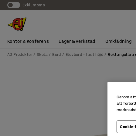
exkl. moms
Kontor & Konferens
Lager & Verkstad
Omklädning
AJ Produkter
Skola
Bord
Elevbord - fast höjd
Rektangulära 
Genom att 
att förbät
marknadsf
Cookie-