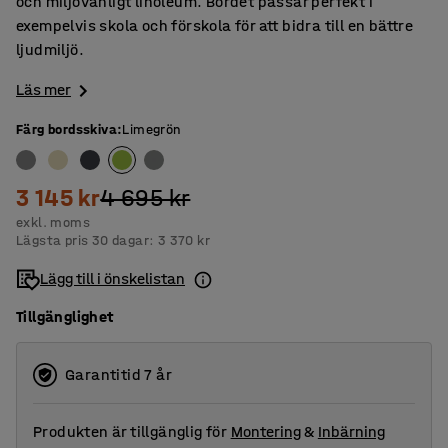
och miljövänligt linoleum. Bordet passar perfekt i
exempelvis skola och förskola för att bidra till en bättre
ljudmiljö.
Läs mer
Färg bordsskiva
:
Limegrön
3 145 kr
4 695 kr
exkl. moms
Lägsta pris 30 dagar:
3 370 kr
Lägg till i önskelistan
Tillgänglighet
Garantitid 7 år
Produkten är tillgänglig för
Montering
&
Inbärning