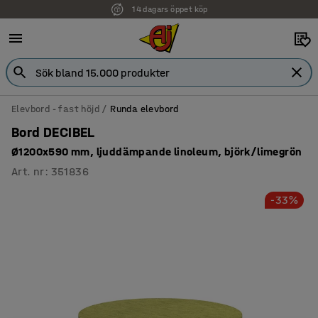
14 dagars öppet köp
Elevbord - fast höjd
Runda elevbord
Bord DECIBEL
Ø1200x590 mm, ljuddämpande linoleum, björk/limegrön
Art. nr
:
351836
-33%