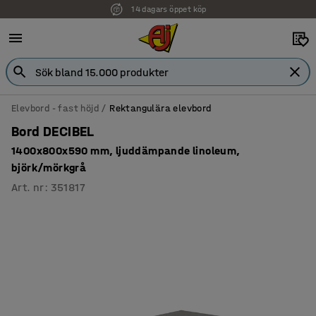
14 dagars öppet köp
Elevbord - fast höjd
Rektangulära elevbord
Bord DECIBEL
1400x800x590 mm, ljuddämpande linoleum,
björk/mörkgrå
Art. nr
:
351817