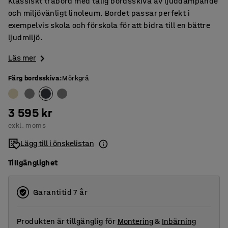
Klassiskt träbord med tålig bordsskiva av ljuddämpande
och miljövänligt linoleum. Bordet passar perfekt i
exempelvis skola och förskola för att bidra till en bättre
ljudmiljö.
Läs mer
Färg bordsskiva
:
Mörkgrå
3 595 kr
exkl. moms
Lägg till i önskelistan
Tillgänglighet
Garantitid 7 år
Produkten är tillgänglig för
Montering
&
Inbärning