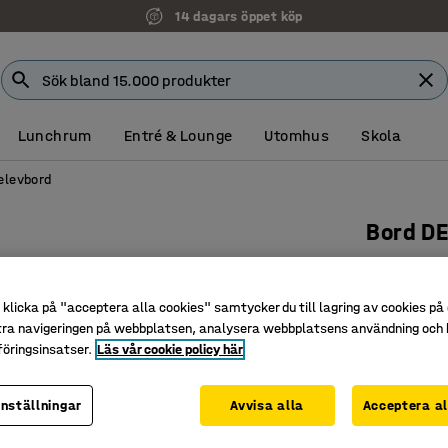
14 dagars öppet köp
Lunchrum
Entré & Lounge
Utomhus
Skola
elevbord
Bord D
1200x70
björk/gr
klicka på "acceptera alla cookies" samtycker du till lagring av cookies på 
Art. nr
:
35
tra navigeringen på webbplatsen, analysera webbplatsens användning och b
öringsinsatser.
Läs vår cookie policy här
Ljuddäm
Underred
inställningar
Avvisa alla
Acceptera al
Finns i f