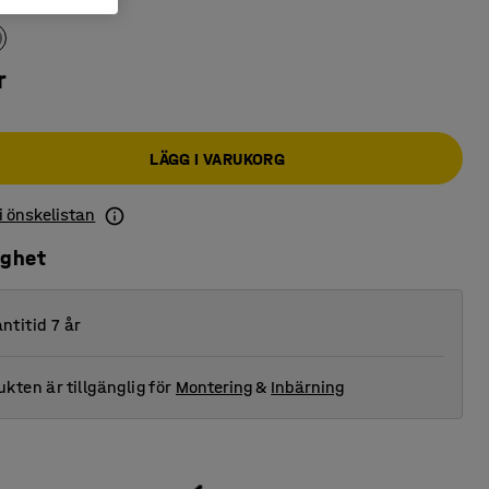
iva
:
Grå
r
LÄGG I VARUKORG
 i önskelistan
ighet
ntitid 7 år
kten är tillgänglig för
Montering
&
Inbärning