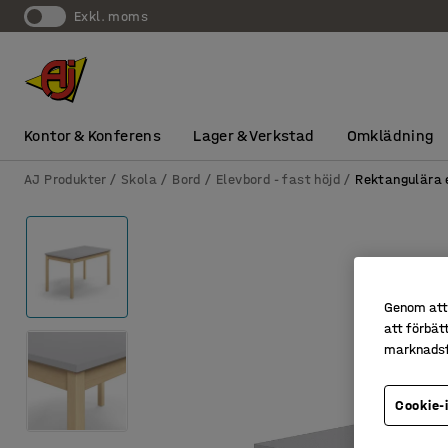
exkl. moms
Kontor & Konferens
Lager & Verkstad
Omklädning
AJ Produkter
Skola
Bord
Elevbord - fast höjd
Rektangulära 
Genom att 
att förbät
marknadsf
Cookie-