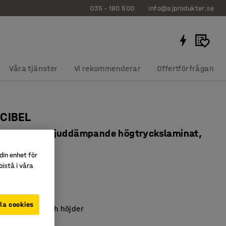
035 - 180 500
info@ajprodukter.se
Våra tjänster
Vi rekommenderar
Offertförfrågan
ECIBEL
0x720 mm, ljuddämpande högtryckslaminat,
å
din enhet för
1609
istå i våra
pande HPL
e av björk
la cookies
lera storlekar och höjder