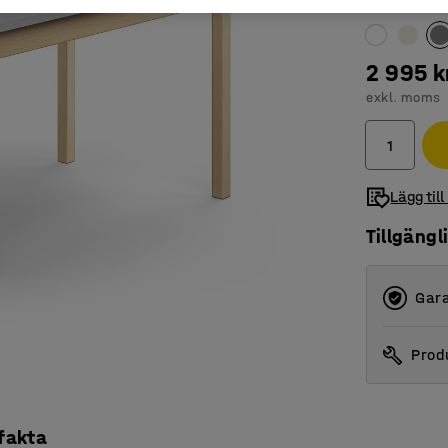
Färg bordssk
2 995 k
exkl. moms
Lägg till
Tillgängl
Gara
Produ
 fakta